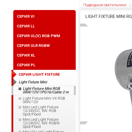
Подводные светильники
LIGHT FIXTURE MINI R
CЕРИЯ VI
СЕРИЯ LL
СЕРИЯ UL(V) RGB PWM
СЕРИЯ ULR RGBW
CЕРИЯ XL
СЕРИЯ PL
СЕРИЯ LIGHT FIXTURE
Light Fixture Mini
Light Fixture Mini RGB
06W/12V/1PG16/Cable 2 m
Light Fixture Mini VX RGB
06W/12V
Mini Led Light Fixture
12/24VDC. 6W. RGB
Spot/Flood
Mini Led Light Fixture
12/24VDC. 6W. RGBW
Spot/Flood
Mini VX Led Light Fixture