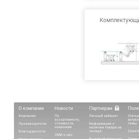
Комплектующие
О компании
Новости
Партнерам
Поле
Компания
По
Личный кабинет
Статьи
ассортименту,
актуа
стоимости,
темы
Производители
Информация о
новинкам
наличии товара на
складе
Совет
Благодарности
СМИ о нас
Быстрый поиск по
Схемы