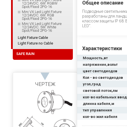
Общее описание
12/24VDC. 6W. RGBW
Spot/Flood 2PG-16
Подводные светильники
Mini VX Led Light Fixture
12/24VDC. 6W. RGB
разработаны для ландш
Spot/Flood 2PG-16
классом защиты IP 68.
Mini VX Led Light Fixture
LED".
12/24VDC. 5W. White
Spot/Flood 2PG-16
Light Fixture Cable
Light Fixture no Cable
Характеристики
SAFE RAIN
Мощность,вт
напряжение,вольт
цвет светодиодов
Кол - во светодиодов
ЧЕРТЕЖ
угол,град
световой поток,лм
кол-во кабельных вво
длинна кабеля,м
тип управления
кол-во жил кабеля