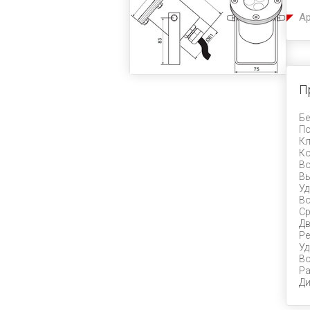
Ар
П
Бе
По
Кл
Ко
Во
Вы
У
Во
Ср
Дв
Ре
Уд
Во
Ра
Ди