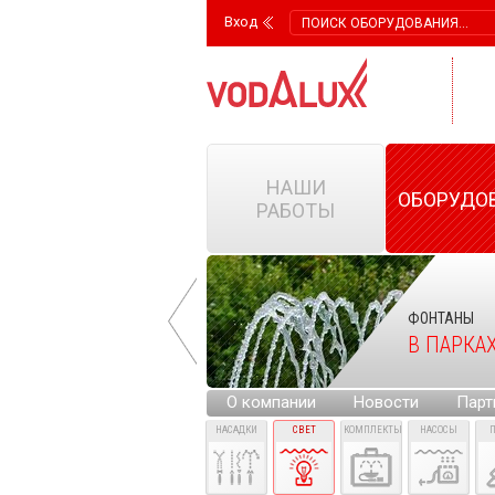
Вход
НАШИ
ОБОРУДО
РАБОТЫ
ФОНТАНЫ
ФОНТАНЫ
НА ГОРОДСКИХ
В ПАРКА
ПЛОЩАДЯХ
О компании
Новости
Парт
НАСАДКИ
СВЕТ
КОМПЛЕКТЫ
НАСОСЫ