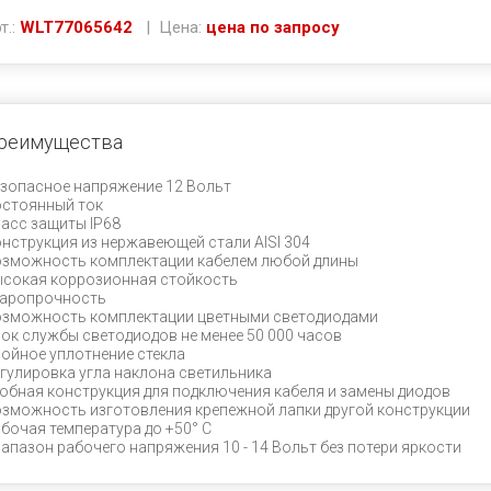
т.:
WLT77065642
| Цена:
цена по запросу
реимущества
зопасное напряжение 12 Вольт
стоянный ток
асс защиты IP68
нструкция из нержавеющей стали AISI 304
зможность комплектации кабелем любой длины
сокая коррозионная стойкость
даропрочность
зможность комплектации цветными светодиодами
ок службы светодиодов не менее 50 000 часов
ойное уплотнение стекла
гулировка угла наклона светильника
обная конструкция для подключения кабеля и замены диодов
зможность изготовления крепежной лапки другой конструкции
бочая температура до +50° С
апазон рабочего напряжения 10 - 14 Вольт без потери яркости