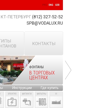
РУС
ENG
GER
КТ-ПЕТЕРБУРГ
(812) 327-52-52
SPB@VODALUX.RU
ТИПЫ
КОНТАКТЫ
НТАНОВ
ФОНТАНЫ
В ТОРГОВЫХ
ЦЕНТРАХ
ты
Инструкции
Где купить
И
ЭЛЕКТРО
ФИТИНГИ
ФИЛЬТРЫ
VI