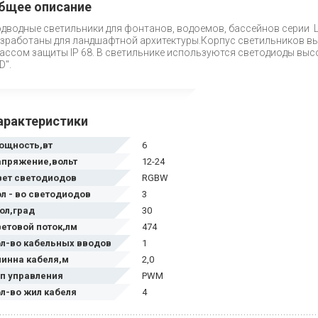
бщее описание
дводные светильники для фонтанов, водоемов, бассейнов серии 
зработаны для ландшафтной архитектуры.Корпус светильников в
ассом защиты IP 68. В светильнике используются светодиоды выс
D".
арактеристики
ощность,вт
6
апряжение,вольт
12-24
вет светодиодов
RGBW
ол - во светодиодов
3
ол,град
30
ветовой поток,лм
474
ол-во кабельных вводов
1
линна кабеля,м
2,0
ип управления
PWM
ол-во жил кабеля
4