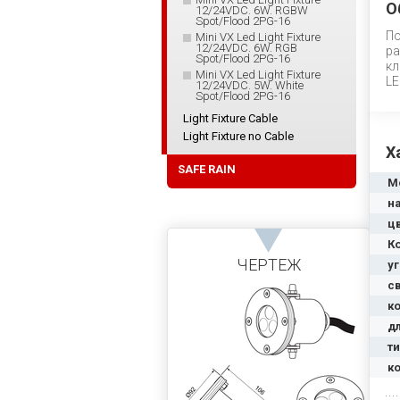
О
12/24VDC. 6W. RGBW
Spot/Flood 2PG-16
По
Mini VX Led Light Fixture
12/24VDC. 6W. RGB
ра
Spot/Flood 2PG-16
кл
Mini VX Led Light Fixture
LE
12/24VDC. 5W. White
Spot/Flood 2PG-16
Light Fixture Cable
Light Fixture no Cable
Х
SAFE RAIN
М
н
ц
К
ЧЕРТЕЖ
уг
с
к
д
т
к