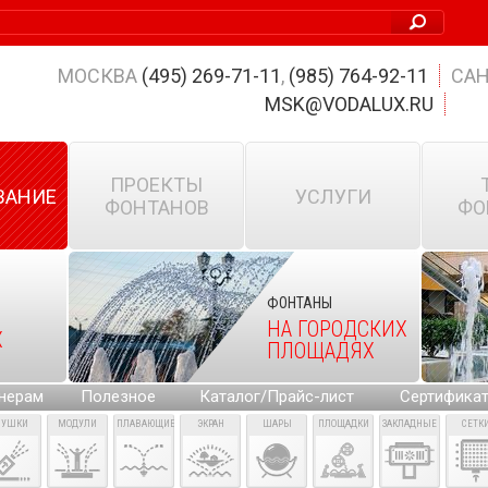
МОСКВА
(495) 269-71-11
,
(985) 764-92-11
САН
MSK@VODALUX.RU
ПРОЕКТЫ
ВАНИЕ
УСЛУГИ
ФОНТАНОВ
ФО
ФОНТАНЫ
НА ГОРОДСКИХ
Х
ПЛОЩАДЯХ
нерам
Полезное
Каталог/Прайс-лист
Сертифика
ПУШКИ
МОДУЛИ
ПЛАВАЮЩИЕ
ЭКРАН
ШАРЫ
ПЛОЩАДКИ
ЗАКЛАДНЫЕ
СЕТК