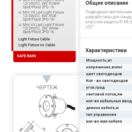
Общее описание
12/24VDC. 6W. RGBW
Spot/Flood 2PG-16
Подводные светильники
Mini VX Led Light Fixture
12/24VDC. 6W. RGB
разработаны для ландш
Spot/Flood 2PG-16
классом защиты IP 68.
Mini VX Led Light Fixture
LED".
12/24VDC. 5W. White
Spot/Flood 2PG-16
Light Fixture Cable
Light Fixture no Cable
Характеристики
SAFE RAIN
Мощность,вт
напряжение,вольт
цвет светодиодов
Кол - во светодиодов
ЧЕРТЕЖ
угол,град
световой поток,лм
кол-во кабельных вво
длинна кабеля,м
тип управления
кол-во жил кабеля