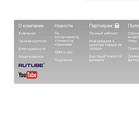
О компании
Новости
Партнерам
Поле
Компания
По
Личный кабинет
Статьи
ассортименту,
актуа
стоимости,
темы
Производители
Информация о
новинкам
наличии товара на
складе
Совет
Благодарности
СМИ о нас
Быстрый поиск по
Схемы
Наши клиенты
Подписка
артикулу
фотог