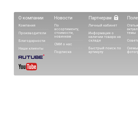
О компании
Новости
Партнерам
Поле
Компания
По
Личный кабинет
Статьи
ассортименту,
актуа
стоимости,
темы
Производители
Информация о
новинкам
наличии товара на
складе
Совет
Благодарности
СМИ о нас
Быстрый поиск по
Схемы
Наши клиенты
Подписка
артикулу
фотог