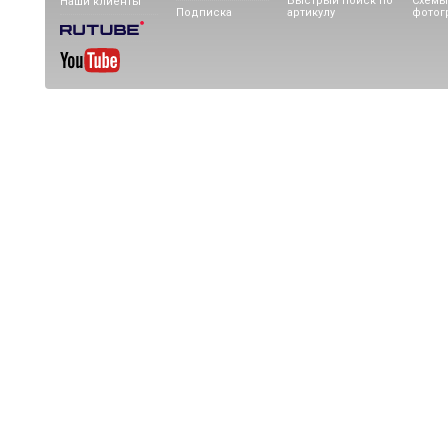
Быстрый поиск по
Схемы
Наши клиенты
Подписка
артикулу
фотог