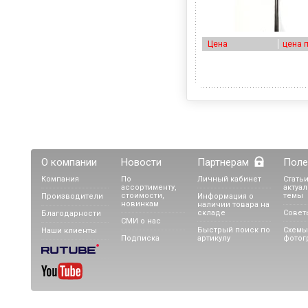
Цена
цена 
О компании
Новости
Партнерам
Поле
Компания
По
Личный кабинет
Статьи
ассортименту,
актуа
стоимости,
темы
Производители
Информация о
новинкам
наличии товара на
складе
Совет
Благодарности
СМИ о нас
Быстрый поиск по
Схемы
Наши клиенты
Подписка
артикулу
фотог