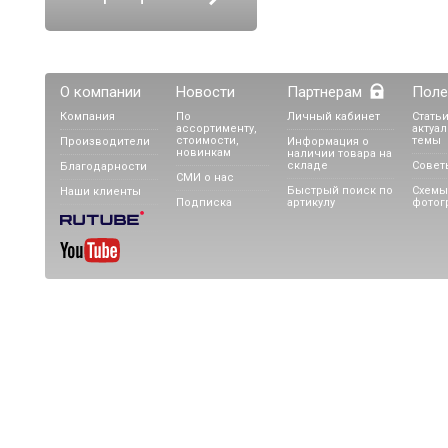
О компании
Новости
Партнерам
Поле
Компания
По
Личный кабинет
Статьи
ассортименту,
актуа
стоимости,
темы
Производители
Информация о
новинкам
наличии товара на
складе
Совет
Благодарности
СМИ о нас
Быстрый поиск по
Схемы
Наши клиенты
Подписка
артикулу
фотог