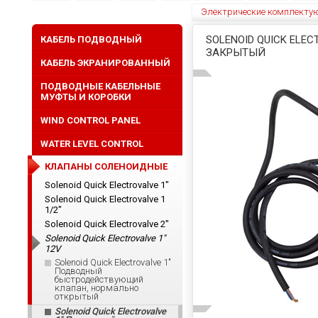
Электрические комплекту
SOLENOID QUICK EL
КАБЕЛЬ ПОДВОДНЫЙ
ЗАКРЫТЫЙ
КАБЕЛЬ ЭКРАНИРОВАННЫЙ
ПОДВОДНЫЕ КАБЕЛЬНЫЕ
МУФТЫ И КОРОБКИ
WIND CONTROL PANEL
WATER LEVEL CONTROL
КЛАПАНЫ СОЛЕНОИДНЫЕ
Solenoid Quick Electrovalve 1"
Solenoid Quick Electrovalve 1
1/2"
Solenoid Quick Electrovalve 2"
Solenoid Quick Electrovalve 1"
12V
Solenoid Quick Electrovalve 1"
Подводный
быстродействующий
клапан, нормально
открытый
Solenoid Quick Electrovalve