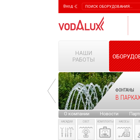
Вход
НАШИ
ОБОРУДО
РАБОТЫ
ФОНТАНЫ
ФОНТАНЫ
НА ГОРОДСКИХ
В ПАРКА
ПЛОЩАДЯХ
О компании
Новости
Парт
НАСАДКИ
СВЕТ
КОМПЛЕКТЫ
НАСОСЫ