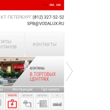
РУС
ENG
GER
КТ-ПЕТЕРБУРГ
(812) 327-52-52
SPB@VODALUX.RU
ТИПЫ
КОНТАКТЫ
НТАНОВ
ФОНТАНЫ
В ТОРГОВЫХ
ЦЕНТРАХ
ты
Инструкции
Где купить
И
ЭЛЕКТРО
ФИТИНГИ
ФИЛЬТРЫ
VI