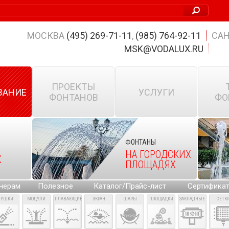
МОСКВА
(495) 269-71-11
,
(985) 764-92-11
САН
MSK@VODALUX.RU
ПРОЕКТЫ
ВАНИЕ
УСЛУГИ
ФОНТАНОВ
ФО
ФОНТАНЫ
НА ГОРОДСКИХ
Х
ПЛОЩАДЯХ
нерам
Полезное
Каталог/Прайс-лист
Сертифика
ПУШКИ
МОДУЛИ
ПЛАВАЮЩИЕ
ЭКРАН
ШАРЫ
ПЛОЩАДКИ
ЗАКЛАДНЫЕ
СЕТК