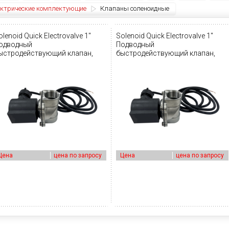
ктрические комплектующие
Клапаны соленоидные
olenoid Quick Electrovalve 1"
Solenoid Quick Electrovalve 1"
одводный
Подводный
ыстродействующий клапан,
быстродействующий клапан,
ормально открытый
нормально закрытый
Цена
цена по запросу
Цена
цена по запросу