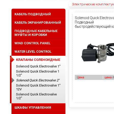
Электрические комплекту
КАБЕЛЬ ПОДВОДНЫЙ
Solenoid Quick Electrova
Подводный
КАБЕЛЬ ЭКРАНИРОВАННЫЙ
быстродействующий к
нормально закрытый
ПОДВОДНЫЕ КАБЕЛЬНЫЕ
МУФТЫ И КОРОБКИ
WIND CONTROL PANEL
WATER LEVEL CONTROL
КЛАПАНЫ СОЛЕНОИДНЫЕ
Solenoid Quick Electrovalve 1"
Solenoid Quick Electrovalve 1
1/2"
Цена
цена 
Solenoid Quick Electrovalve 2"
Solenoid Quick Electrovalve 1"
12V
Solenoid Quick Electrovalve
1/2"
ШКАФЫ УПРАВЛЕНИЯ