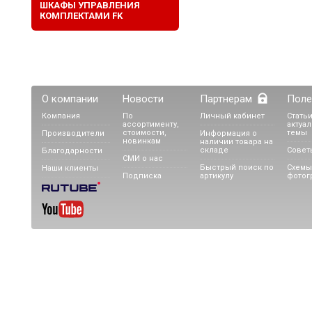
ШКАФЫ УПРАВЛЕНИЯ
КОМПЛЕКТАМИ FK
О компании
Новости
Партнерам
Поле
Компания
По
Личный кабинет
Статьи
ассортименту,
актуа
стоимости,
темы
Производители
Информация о
новинкам
наличии товара на
складе
Совет
Благодарности
СМИ о нас
Быстрый поиск по
Схемы
Наши клиенты
Подписка
артикулу
фотог