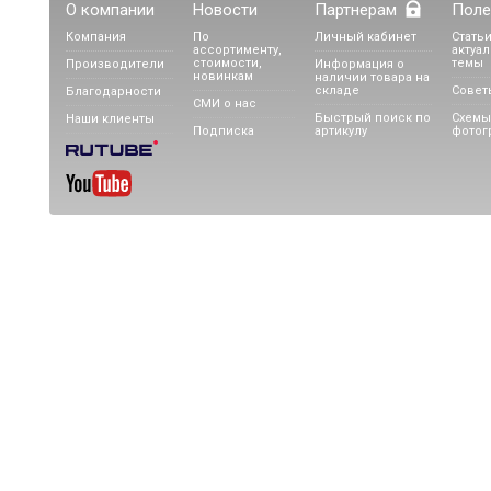
О компании
Новости
Партнерам
Поле
Компания
По
Личный кабинет
Статьи
ассортименту,
актуа
стоимости,
темы
Производители
Информация о
новинкам
наличии товара на
складе
Совет
Благодарности
СМИ о нас
Быстрый поиск по
Схемы
Наши клиенты
Подписка
артикулу
фотог