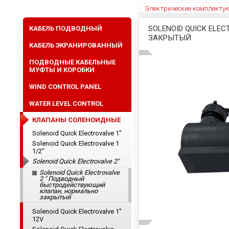
Электрические комплекту
SOLENOID QUICK EL
КАБЕЛЬ ПОДВОДНЫЙ
ЗАКРЫТЫЙ
КАБЕЛЬ ЭКРАНИРОВАННЫЙ
ПОДВОДНЫЕ КАБЕЛЬНЫЕ
МУФТЫ И КОРОБКИ
WIND CONTROL PANEL
WATER LEVEL CONTROL
КЛАПАНЫ СОЛЕНОИДНЫЕ
Solenoid Quick Electrovalve 1"
Solenoid Quick Electrovalve 1
1/2"
Solenoid Quick Electrovalve 2"
Solenoid Quick Electrovalve
2 " Подводный
быстродействующий
клапан, нормально
закрытый
Solenoid Quick Electrovalve 1"
12V