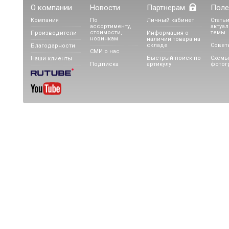
О компании
Новости
Партнерам
Поле
Компания
По
Личный кабинет
Статьи
ассортименту,
актуа
стоимости,
темы
Производители
Информация о
новинкам
наличии товара на
складе
Совет
Благодарности
СМИ о нас
Быстрый поиск по
Схемы
Наши клиенты
Подписка
артикулу
фотог