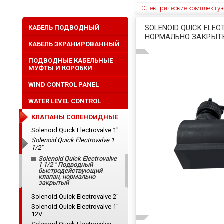
Электрические комплекту
SOLENOID QUICK EL
КАБЕЛЬ ПОДВОДНЫЙ
НОРМАЛЬНО ЗАКРЫ
КАБЕЛЬ ЭКРАНИРОВАННЫЙ
ПОДВОДНЫЕ КАБЕЛЬНЫЕ
МУФТЫ И КОРОБКИ
WIND CONTROL PANEL
WATER LEVEL CONTROL
КЛАПАНЫ СОЛЕНОИДНЫЕ
Solenoid Quick Electrovalve 1"
Solenoid Quick Electrovalve 1
1/2"
Solenoid Quick Electrovalve
1 1/2 " Подводный
быстродействующий
клапан, нормально
закрытый
Solenoid Quick Electrovalve 2"
Solenoid Quick Electrovalve 1"
12V