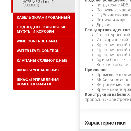
Водонепроницаемост
H07RN-F 3x1 mm2
погружение AD8.
(3003001)
Погружные насо
Глубокие скважи
КАБЕЛЬ ЭКРАНИРОВАННЫЙ
Питьевая вода
Другое
ПОДВОДНЫЕ КАБЕЛЬНЫЕ
Стандартная идентиф
МУФТЫ И КОРОБКИ
1 х натуральный
2 х коричневый +
WIND CONTROL PANEL
3g коричневый + 
4g коричневый +
WATER LEVEL CONTROL
5g коричневый + 
6g или более че
КЛАПАНЫ СОЛЕНОИДНЫЕ
Внешняя оболочка
Приенение:
ШКАФЫ УПРАВЛЕНИЯ
Промышленное и
Мобильное испол
ШКАФЫ УПРАВЛЕНИЯ
КОМПЛЕКТАМИ FK
Ветряные мельн
Временное подкл
Конструкция кабеля 
проводник - Электролит
Характеристики