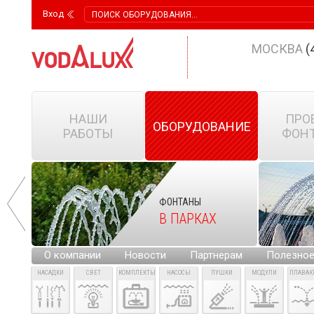
Вход
МОСКВА
(
НАШИ
ПРО
ОБОРУДОВАНИЕ
РАБОТЫ
ФОН
ФОНТАНЫ
КИХ
В ПАРКАХ
Х
О компании
Новости
Партнерам
Полезно
НАСАДКИ
СВЕТ
КОМПЛЕКТЫ
НАСОСЫ
ПУШКИ
МОДУЛИ
ПЛАВА