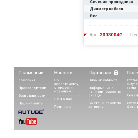
Сечение проводника
Диаметр кабеля
Вес
Арт.:
3003004G
| Цен
О компании
Новости
Партнерам
Поле
Компания
По
Личный кабинет
Статьи
ассортименту,
актуа
стоимости,
темы
Производители
Информация о
новинкам
наличии товара на
складе
Совет
Благодарности
СМИ о нас
Быстрый поиск по
Схемы
Наши клиенты
Подписка
артикулу
фотог