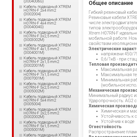
(3004006G)
Общее описание
Кабель подводный XTREM
H07RN-F 2x4 mm2
Гибкий резиновый кабе
(3002004)
Резиновые кабели XTRE
Кабель подводный XTREM
числе электродвигател
H07RN-F 4x4 mm2
(3004004G)
типов электрооборудов
Кабель подводный XTREM
Xtrem H07RN-F идеально
H07RN-F 3x2,5 mm2
мобильной работе. Ном
(3003002М)
свойствам изоляционно
Кабель подводный XTREM
Электрические характ
H07RN-F 4x1,5 mm2
(3004001M)
напряжени 450/7
Кабель подводный XTREM
0,6/1кВ - при ст
H07RN-F 2x1,5 mm2
Тепловая производит
(3002001М)
Максимальная ра
Кабель подводный XTREM
H07RN-F 7x1,5 mm2
Максимальная тем
(3007001M)
Минимальная рабо
Кабель подводный XTREM
(мобильное испо
H07RN-F 5x2,5 mm2
Механическая произв
(3005002M)
Минимальный радиус изги
Кабель подводный XTREM
H07RN-F 5x4 mm2
Ударопрочность: AG2 с
(3005004)
Химическая производ
Кабель подводный XTREM
Химическая и ма
H07RN-F 2x2,5 mm2
Устойчивость к 
(3002002М)
Устойчив к воде
Кабель подводный XTREM
H07RN-F 5x1,5 mm2
Огнестойкость
(3005001M)
Распространение пламен
Кабель подводный XTREM