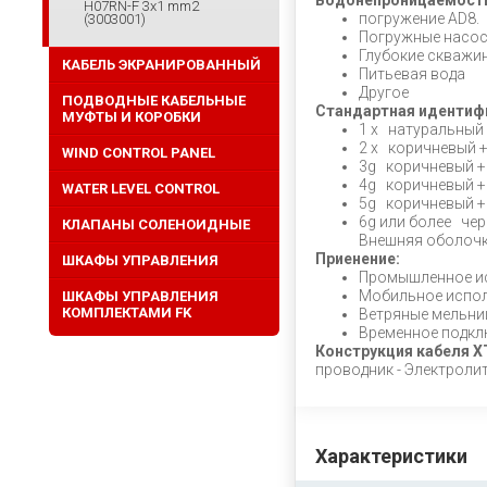
Водонепроницаемост
H07RN-F 3x1 mm2
погружение AD8.
(3003001)
Погружные насо
Глубокие скважи
КАБЕЛЬ ЭКРАНИРОВАННЫЙ
Питьевая вода
Другое
ПОДВОДНЫЕ КАБЕЛЬНЫЕ
Стандартная идентиф
МУФТЫ И КОРОБКИ
1 х натуральный
2 х коричневый +
WIND CONTROL PANEL
3g коричневый + 
4g коричневый +
WATER LEVEL CONTROL
5g коричневый + 
6g или более че
КЛАПАНЫ СОЛЕНОИДНЫЕ
Внешняя оболочка
Приенение:
ШКАФЫ УПРАВЛЕНИЯ
Промышленное и
Мобильное испол
ШКАФЫ УПРАВЛЕНИЯ
КОМПЛЕКТАМИ FK
Ветряные мельн
Временное подкл
Конструкция кабеля 
проводник - Электролит
Характеристики