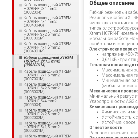
Общее описание
Кабель подводный XTREM
H07RN-F 2x4 mm2
(3002004)
Гибкий резиновый кабе
Резиновые кабели XTRE
Кабель подводный XTREM
H07RN-F 4x4 mm2
числе электродвигател
(3004004G)
типов электрооборудов
Кабель подводный XTREM
Xtrem H07RN-F идеально
H07RN-F 3x2,5 mm2
(3003002М)
мобильной работе. Ном
Кабель подводный XTREM
свойствам изоляционно
H07RN-F 4x1,5 mm2
Электрические характ
(3004001M)
напряжени 450/7
Кабель подводный XTREM
0,6/1кВ - при ст
H07RN-F 2x1,5 mm2
Тепловая производит
(3002001М)
Максимальная ра
Кабель подводный XTREM
H07RN-F 7x1,5 mm2
Максимальная тем
(3007001M)
Минимальная рабо
Кабель подводный XTREM
(мобильное испо
H07RN-F 5x2,5 mm2
Механическая произв
(3005002M)
Минимальный радиус изги
Кабель подводный XTREM
H07RN-F 5x4 mm2
Ударопрочность: AG2 с
(3005004)
Химическая производ
Кабель подводный XTREM
Химическая и ма
H07RN-F 2x2,5 mm2
Устойчивость к 
(3002002М)
Устойчив к воде
Кабель подводный XTREM
H07RN-F 5x1,5 mm2
Огнестойкость
(3005001M)
Распространение пламен
Кабель подводный XTREM