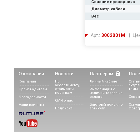
Сечение проводника
Диаметр кабеля
Вес
Арт.:
3002001М
| Цен
О компании
Новости
Партнерам
Поле
Компания
По
Личный кабинет
Статьи
ассортименту,
актуа
стоимости,
темы
Производители
Информация о
новинкам
наличии товара на
складе
Совет
Благодарности
СМИ о нас
Быстрый поиск по
Схемы
Наши клиенты
Подписка
артикулу
фотог