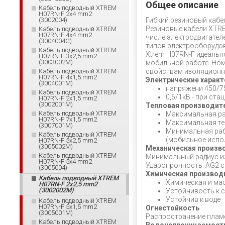
Общее описание
Кабель подводный XTREM
H07RN-F 2x4 mm2
(3002004)
Гибкий резиновый кабе
Резиновые кабели XTRE
Кабель подводный XTREM
H07RN-F 4x4 mm2
числе электродвигател
(3004004G)
типов электрооборудов
Кабель подводный XTREM
Xtrem H07RN-F идеально
H07RN-F 3x2,5 mm2
(3003002М)
мобильной работе. Ном
Кабель подводный XTREM
свойствам изоляционно
H07RN-F 4x1,5 mm2
Электрические характ
(3004001M)
напряжени 450/7
Кабель подводный XTREM
0,6/1кВ - при ст
H07RN-F 2x1,5 mm2
(3002001М)
Тепловая производит
Кабель подводный XTREM
Максимальная ра
H07RN-F 7x1,5 mm2
Максимальная тем
(3007001M)
Минимальная рабо
Кабель подводный XTREM
(мобильное испо
H07RN-F 5x2,5 mm2
(3005002M)
Механическая произв
Кабель подводный XTREM
Минимальный радиус изги
H07RN-F 5x4 mm2
Ударопрочность: AG2 с
(3005004)
Химическая производ
Кабель подводный XTREM
Химическая и ма
H07RN-F 2x2,5 mm2
(3002002М)
Устойчивость к 
Устойчив к воде
Кабель подводный XTREM
H07RN-F 5x1,5 mm2
Огнестойкость
(3005001M)
Распространение пламен
Кабель подводный XTREM