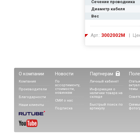
Сечение проводника
Диаметр кабеля
Вес
Арт.:
3002002М
| Цен
О компании
Новости
Партнерам
Поле
Компания
По
Личный кабинет
Статьи
ассортименту,
актуа
стоимости,
темы
Производители
Информация о
новинкам
наличии товара на
складе
Совет
Благодарности
СМИ о нас
Быстрый поиск по
Схемы
Наши клиенты
Подписка
артикулу
фотог