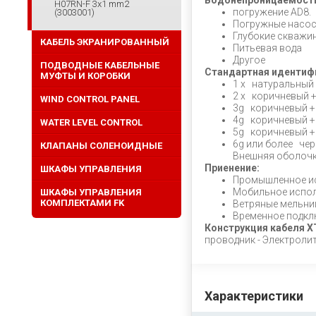
Водонепроницаемост
H07RN-F 3x1 mm2
погружение AD8.
(3003001)
Погружные насо
Глубокие скважи
КАБЕЛЬ ЭКРАНИРОВАННЫЙ
Питьевая вода
Другое
ПОДВОДНЫЕ КАБЕЛЬНЫЕ
Стандартная идентиф
МУФТЫ И КОРОБКИ
1 х натуральный
2 х коричневый +
WIND CONTROL PANEL
3g коричневый + 
4g коричневый +
WATER LEVEL CONTROL
5g коричневый + 
6g или более че
КЛАПАНЫ СОЛЕНОИДНЫЕ
Внешняя оболочка
Приенение:
ШКАФЫ УПРАВЛЕНИЯ
Промышленное и
Мобильное испол
ШКАФЫ УПРАВЛЕНИЯ
КОМПЛЕКТАМИ FK
Ветряные мельн
Временное подкл
Конструкция кабеля 
проводник - Электролит
Характеристики