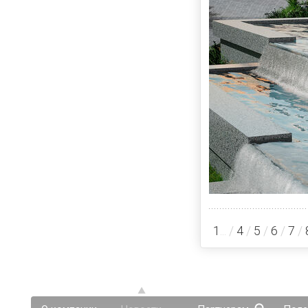
1
... /
4
/
5
/
6
/
7
/