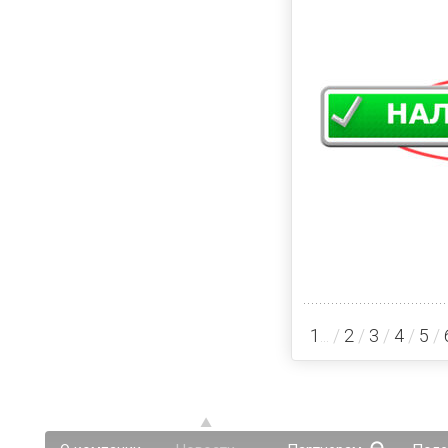
1
... /
2
/
3
/
4
/
5
/