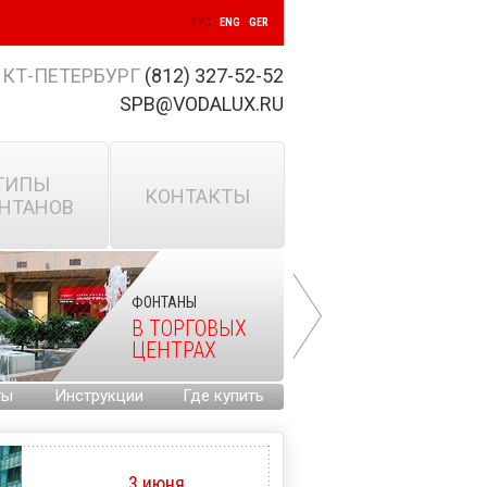
РУС
ENG
GER
КТ-ПЕТЕРБУРГ
(812) 327-52-52
SPB@VODALUX.RU
ТИПЫ
КОНТАКТЫ
НТАНОВ
ФОНТАНЫ
В ТОРГОВЫХ
ЦЕНТРАХ
ты
Инструкции
Где купить
3 июня