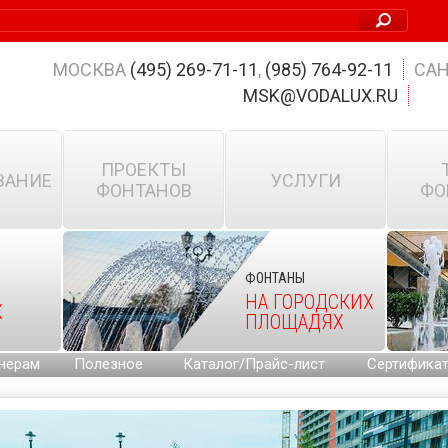
МОСКВА
(495) 269-71-11
,
(985) 764-92-11
САН
MSK@VODALUX.RU
ПРОЕКТЫ
ВАНИЕ
УСЛУГИ
ФОНТАНОВ
ФО
ФОНТАНЫ
НА ГОРОДСКИХ
Х
ПЛОЩАДЯХ
нерам
Полезное
Каталог/Прайс-лист
Сертифика