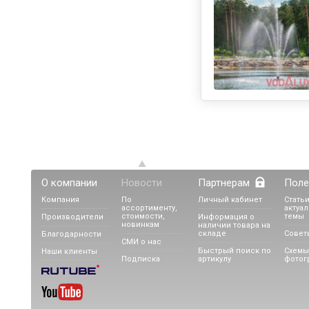
О компании
Новости
Партнерам
Поле
Компания
По
Личный кабинет
Статьи
ассортименту,
актуа
стоимости,
темы
Производители
Информация о
новинкам
наличии товара на
складе
Совет
Благодарности
СМИ о нас
Быстрый поиск по
Схемы
Наши клиенты
Подписка
артикулу
фотог