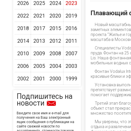
2026
2025
2024
2023
Плавающий ф
2022
2021
2020
2019
Новый масштабный
2018
2017
2015
2016
заметных элементов
проекта “Жилье и г
масштаба в Московс
2014
2013
2012
2011
Специалисты Voda
2010
2009
2008
2007
пруда. Фонтан на 25
Lis. Наша фонтанна
мобильных водных 
2006
2005
2004
2003
Фонтан Vodalux In
красивые блики и э
2002
2001
2000
1999
Установка выполн
препятствует размно
Подпишитесь на
помогает поддержив
новости
Третий этап благо
объект стал прекра
множество посетите
Введите свое имя и e-mail для
получения на Ваш электронный
Мы уверены, что э
ящик сообщения о публикации на
сайте свежей новости по
отдыха и развлечени
ассортименту, стоимости товаров,