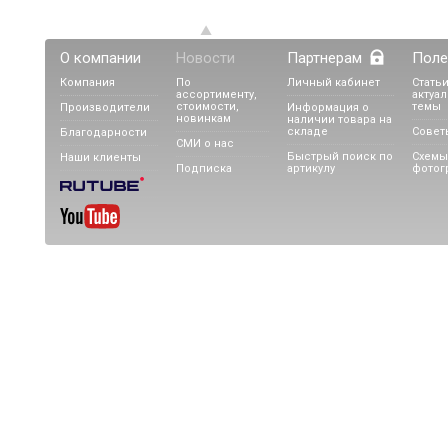
О компании
Новости
Партнерам
Поле
Компания
По
Личный кабинет
Статьи
ассортименту,
актуа
стоимости,
темы
Производители
Информация о
новинкам
наличии товара на
складе
Совет
Благодарности
СМИ о нас
Быстрый поиск по
Схемы
Наши клиенты
Подписка
артикулу
фотог