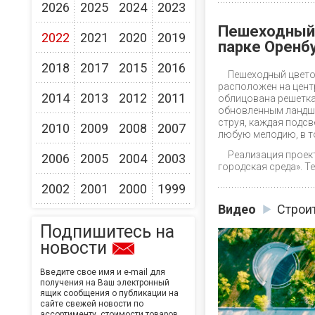
2026
2025
2024
2023
Пешеходный 
2022
2021
2020
2019
парке Оренб
2018
2017
2015
2016
Пешеходный цвето
расположен на цент
2014
2013
2012
2011
облицована решетка
обновленным ландша
струя, каждая подсв
2010
2009
2008
2007
любую мелодию, в то
Реализация проек
2006
2005
2004
2003
городская среда». Т
2002
2001
2000
1999
Видео
Строи
Подпишитесь на
новости
Введите свое имя и e-mail для
получения на Ваш электронный
ящик сообщения о публикации на
сайте свежей новости по
ассортименту, стоимости товаров,