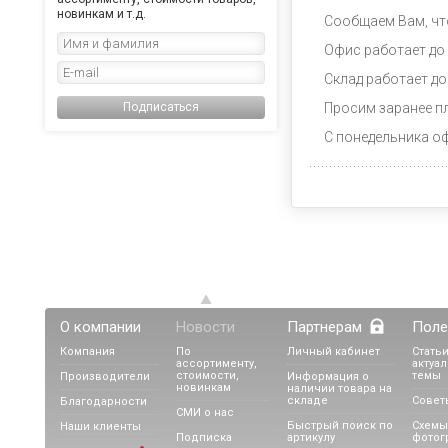
новинкам и т.д.
Сообщаем Вам, что
Офис работает до 
Склад работает до
Подписаться
Просим заранее п
С понедельника о
О компании
Новости
Партнерам
Поле
Компания
По
Личный кабинет
Статьи
ассортименту,
актуа
стоимости,
темы
Производители
Информация о
новинкам
наличии товара на
складе
Совет
Благодарности
СМИ о нас
Быстрый поиск по
Схемы
Наши клиенты
Подписка
артикулу
фотог