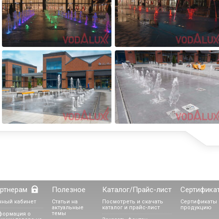
ртнерам
Полезное
Каталог/Прайс-лист
Сертифика
чный кабинет
Статьи на
Посмотреть и скачать
Сертификаты 
актуальные
каталог и прайс-лист
продукцию
темы
формация о