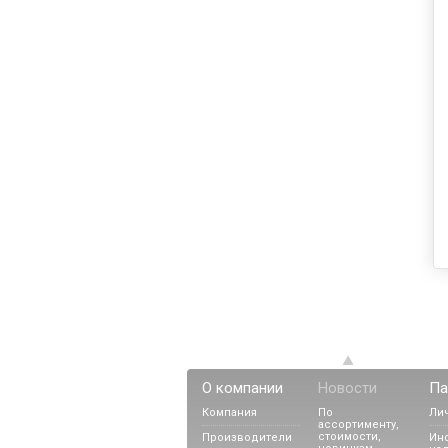
О компании
Новости
Па
Компания
По
Ли
ассортименту,
стоимости,
Производители
Ин