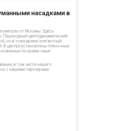
уманными насадками в
лометрах от Москвы. Здесь
ек. Пешеходный цветодинамический
ой, но в тоже время элегантный
й. В центре установлены пленочные
оложенные по краям чаши
ания, в том числе нашего
но с нашими партнерами.