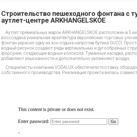
Строительство пешеходного фонтана с т
аутлет-центре ARKHANGELSKOE
Аутлет премиальных марок ARKHANGELSKOE расположен в 5 ки
воссоздана уникальная архитектура европейских торговых улоч
фонтан украсил одну из зон отдыха напротив бутика GUCCI. Прост
водный рисунок создают ряды вертикальных и дугообразных стру
форсунки, создающие водные колокола. Туманные насадки, расп
добавляют изысканности и дополнительно увлажняют воздух.
Специалисты компании VODALUX обеспечили поставку оборудов
собственного производства. Реализация проекта велась совмест