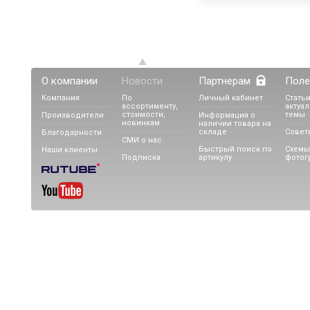
О компании
Новости
Партнерам
Поле
Компания
По
Личный кабинет
Статьи
ассортименту,
актуа
стоимости,
темы
Производители
Информация о
новинкам
наличии товара на
складе
Совет
Благодарности
СМИ о нас
Быстрый поиск по
Схемы
Наши клиенты
Подписка
артикулу
фотог