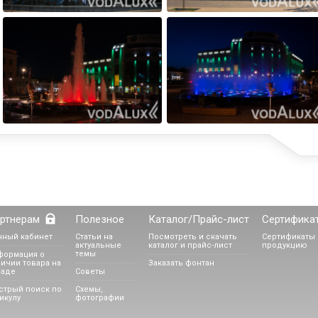
ртнерам
Полезное
Каталог/Прайс-лист
Сертифика
чный кабинет
Статьи на
Посмотреть и скачать
Сертификаты 
актуальные
каталог и прайс-лист
продукцию
темы
формация о
ичии товара на
Заказать фонтан
ладе
Советы
стрый поиск по
Схемы,
икулу
фотографии