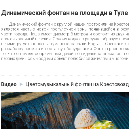
Динамический фонтан на площади в Туле
Динамический фонтан с круглой чашей построили на Крестов
является частью новой прогулочной зоны появившейся в резу
части города. Чаша имеет диаметр 8 метров и состоит из двух ч
создан красивый перелив. Основу водного рисунка образуют пенн
периметру установлены туманные насадки Fog Jet. Специали
разработку проекта и поставку оборудования. Фонтан располож
то, что он имеет современный дизайн он идеально вписался в
первых дней новый водный объект полюбился жителям и многочи
Видео
Цветомузыкальный фонтан на Крестовозд