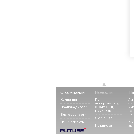
О компании
Новости
Па
Компания
По
Ли
ассортименту,
стоимости,
Производители
Ин
новинкам
нал
ск
Благодарности
СМИ о нас
Бы
Наши клиенты
Подписка
арт