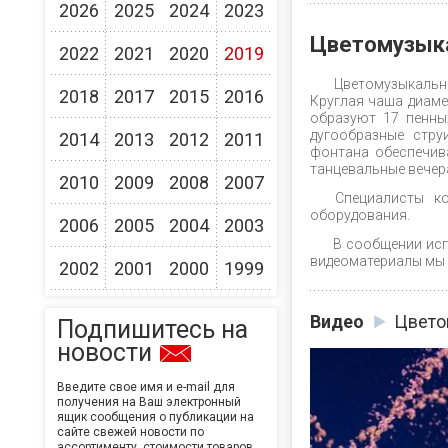
2026
2025
2024
2023
Цветомузыка
2022
2021
2020
2019
Цветомузыкальный
2018
2017
2015
2016
Круглая чаша диаме
образуют 17 пенных
дугообразные стр
2014
2013
2012
2011
фонтана обеспечив
танцевальные вечер
2010
2009
2008
2007
Специалисты ко
оборудования.
2006
2005
2004
2003
В сообщении исп
видеоматериалы мы
2002
2001
2000
1999
Видео
Цвето
Подпишитесь на
новости
Введите свое имя и e-mail для
получения на Ваш электронный
ящик сообщения о публикации на
сайте свежей новости по
ассортименту, стоимости товаров,