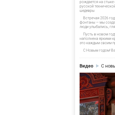
рождается на стыке
русской техническо
шедевры.
Встречая 2026 год
фонтаны — мы созда
люди улыбались, гля
Пусть в новом год
наполнена яркими к
это каждым своим п
С Новым годом! В
Видео
С нов