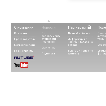
О компании
Новости
Партнерам
Поле
Компания
По
Личный кабинет
Статьи
ассортименту,
актуа
стоимости,
темы
Производители
Информация о
новинкам
наличии товара на
складе
Совет
Благодарности
СМИ о нас
Быстрый поиск по
Схемы
Наши клиенты
Подписка
артикулу
фотог