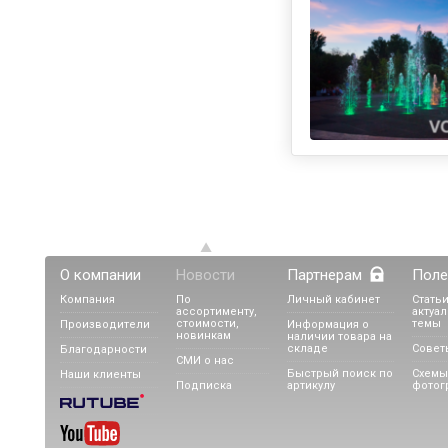
О компании
Новости
Партнерам
Поле
Компания
По
Личный кабинет
Статьи
ассортименту,
актуа
стоимости,
темы
Производители
Информация о
новинкам
наличии товара на
складе
Совет
Благодарности
СМИ о нас
Быстрый поиск по
Схемы
Наши клиенты
Подписка
артикулу
фотог