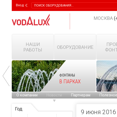
Вход
МОСКВА
(
НАШИ
ПРО
ОБОРУДОВАНИЕ
РАБОТЫ
ФОН
ФОНТАНЫ
КИХ
В ПАРКАХ
Х
О компании
Новости
Партнерам
Полезно
Год
9 июня 2016