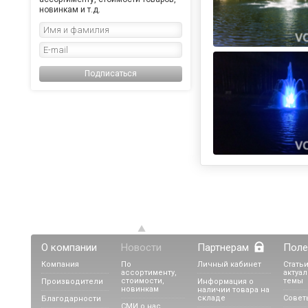
новинкам и т.д.
Подписаться
О компании
Новости
Партнерам
Поле
Компания
По
Личный кабинет
Статьи
ассортименту,
актуа
стоимости,
темы
Производители
Информация о
новинкам
наличии товара на
складе
Совет
Благодарности
СМИ о нас