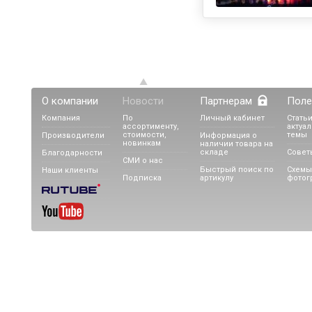
О компании
Новости
Партнерам
Поле
Компания
По
Личный кабинет
Статьи
ассортименту,
актуа
стоимости,
темы
Производители
Информация о
новинкам
наличии товара на
складе
Совет
Благодарности
СМИ о нас
Быстрый поиск по
Схемы
Наши клиенты
Подписка
артикулу
фотог