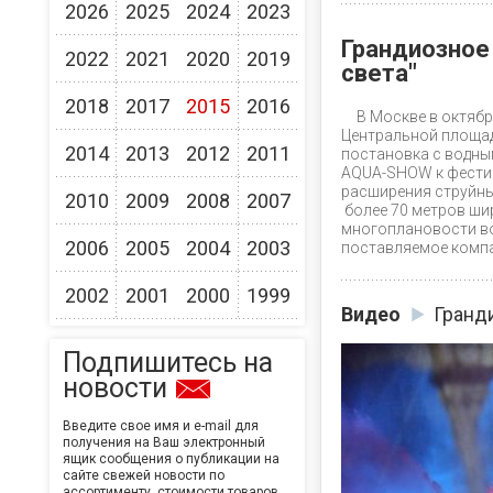
2026
2025
2024
2023
Грандиозное
2022
2021
2020
2019
света"
2018
2017
2015
2016
В Москве в октяб
Центральной площад
2014
2013
2012
2011
постановка с водным
AQUA-SHOW к фестив
расширения струйны
2010
2009
2008
2007
более 70 метров ши
многоплановости во
2006
2005
2004
2003
поставляемое комп
2002
2001
2000
1999
Видео
Гранд
Подпишитесь на
новости
Введите свое имя и e-mail для
получения на Ваш электронный
ящик сообщения о публикации на
сайте свежей новости по
ассортименту, стоимости товаров,