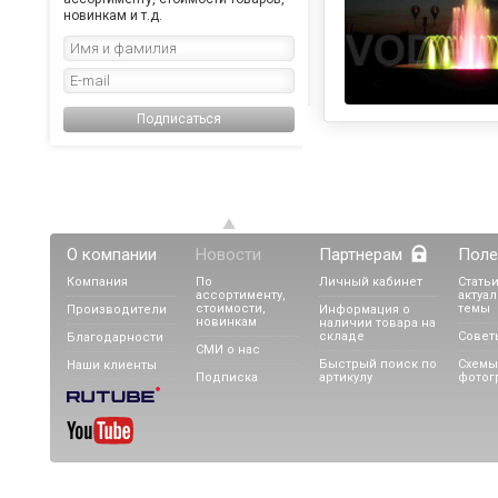
новинкам и т.д.
Подписаться
О компании
Новости
Партнерам
Поле
Компания
По
Личный кабинет
Статьи
ассортименту,
актуа
стоимости,
темы
Производители
Информация о
новинкам
наличии товара на
складе
Совет
Благодарности
СМИ о нас
Быстрый поиск по
Схемы
Наши клиенты
Подписка
артикулу
фотог