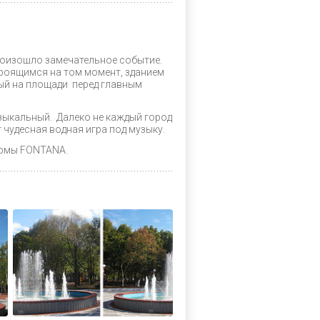
роизошло замечательное событие.
троящимся на том момент, зданием
ый на площади перед главным
зыкальный. Далеко не каждый город
чудесная водная игра под музыку.
ирмы FONTANA.