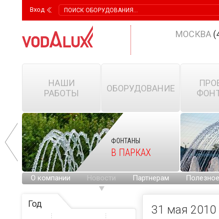
Вход
МОСКВА
(
НАШИ
ПРО
ОБОРУДОВАНИЕ
РАБОТЫ
ФОН
ФОНТАНЫ
КИХ
В ПАРКАХ
Х
О компании
Новости
Партнерам
Полезно
Год
31 мая 2010