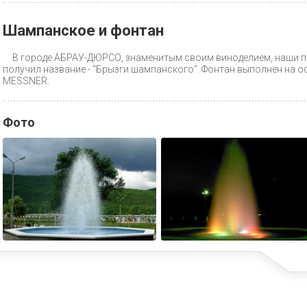
Шампанское и фонтан
В городе АБРАУ-ДЮРСО, знаменитым своим виноделием, наши п
получил название - "Брызги шампанского". Фонтан выполнен на 
MESSNER.
Фото