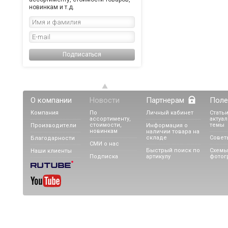
новинкам и т.д.
Подписаться
О компании
Новости
Партнерам
Поле
Компания
По
Личный кабинет
Статьи
ассортименту,
актуа
стоимости,
темы
Производители
Информация о
новинкам
наличии товара на
складе
Совет
Благодарности
СМИ о нас
Быстрый поиск по
Схемы
Наши клиенты
Подписка
артикулу
фотог