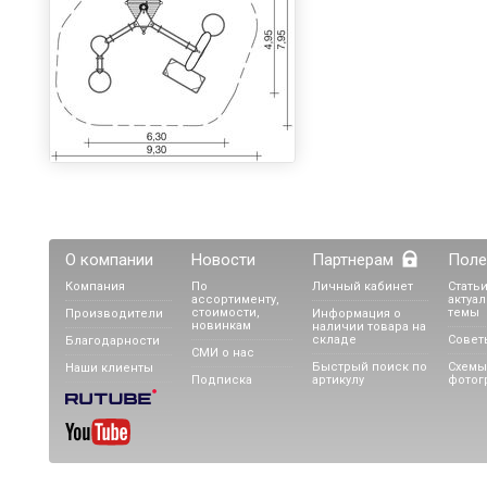
О компании
Новости
Партнерам
Поле
Компания
По
Личный кабинет
Статьи
ассортименту,
актуа
стоимости,
темы
Производители
Информация о
новинкам
наличии товара на
складе
Совет
Благодарности
СМИ о нас
Быстрый поиск по
Схемы
Наши клиенты
Подписка
артикулу
фотог