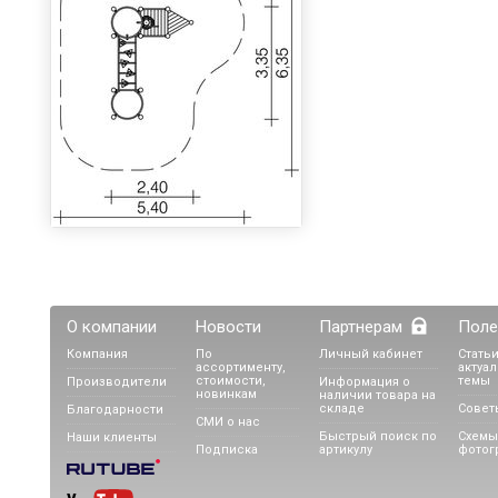
О компании
Новости
Партнерам
Поле
Компания
По
Личный кабинет
Статьи
ассортименту,
актуа
стоимости,
темы
Производители
Информация о
новинкам
наличии товара на
складе
Совет
Благодарности
СМИ о нас
Быстрый поиск по
Схемы
Наши клиенты
Подписка
артикулу
фотог