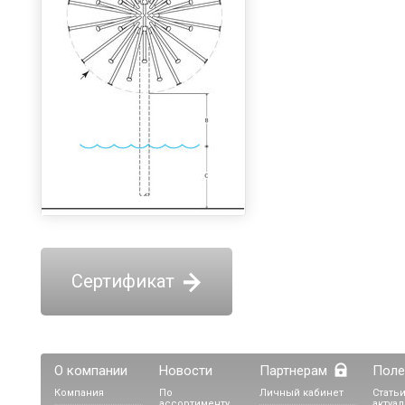
Сертификат
О компании
Новости
Партнерам
Поле
Компания
По
Личный кабинет
Статьи
ассортименту,
актуа