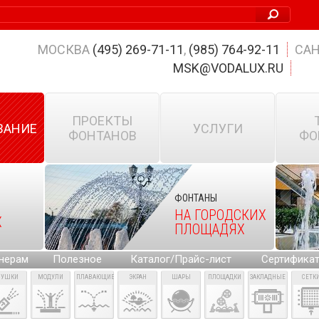
МОСКВА
(495) 269-71-11
,
(985) 764-92-11
САН
MSK@VODALUX.RU
ПРОЕКТЫ
ВАНИЕ
УСЛУГИ
ФОНТАНОВ
ФО
ФОНТАНЫ
НА ГОРОДСКИХ
Х
ПЛОЩАДЯХ
нерам
Полезное
Каталог/Прайс-лист
Сертифика
ПУШКИ
МОДУЛИ
ПЛАВАЮЩИЕ
ЭКРАН
ШАРЫ
ПЛОЩАДКИ
ЗАКЛАДНЫЕ
СЕТК