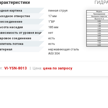
арактеристики
ГИДР
одная картина
пенная струя
ыходное отверстие
17 мм
рисоединение
1"ВР
ысота насадки
185 мм
ависимость от уровня воды
нет
аровое соединение
есть
елитель потока
есть
атериал
нержавеющая сталь
AISI 304
т.:
VI-YSN-8013
| Цена:
цена по запросу