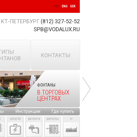
РУС
ENG
GER
КТ-ПЕТЕРБУРГ
(812) 327-52-52
SPB@VODALUX.RU
ТИПЫ
КОНТАКТЫ
НТАНОВ
ФОНТАНЫ
В ТОРГОВЫХ
ЦЕНТРАХ
ты
Инструкции
Где купить
И
ЭЛЕКТРО
ФИТИНГИ
ФИЛЬТРЫ
VI