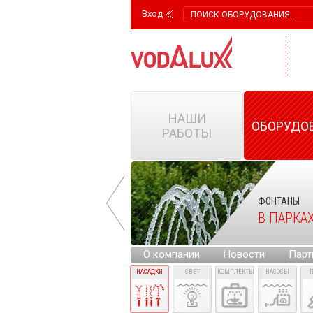
Вход
НАШИ
ОБОРУДО
РАБОТЫ
ФОНТАНЫ
ФОНТАНЫ
НА ГОРОДСКИХ
В ПАРКА
ПЛОЩАДЯХ
О компании
Новости
Парт
НАСАДКИ
СВЕТ
КОМПЛЕКТЫ
НАСОСЫ