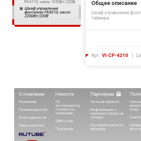
FK4110, насос 1350Вт/220В
Общее описание
Шкаф управления
фонтаном FK4210, насос
Шкаф управления фонта
2200Вт/220В
таймера
Арт.:
VI-CP-4210
| Це
О компании
Новости
Партнерам
Поле
Компания
По
Личный кабинет
Статьи
ассортименту,
актуа
стоимости,
темы
Производители
Информация о
новинкам
наличии товара на
складе
Совет
Благодарности
СМИ о нас
Быстрый поиск по
Схемы
Наши клиенты
Подписка
артикулу
фотог