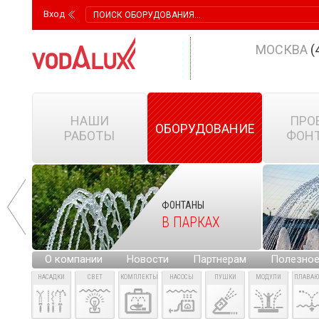
Вход
МОСКВА
(
НАШИ
ПРО
ОБОРУДОВАНИЕ
РАБОТЫ
ФОН
ФОНТАНЫ
КИХ
В ПАРКАХ
Х
О компании
Новости
Партнерам
Полезно
НАСАДКИ
СВЕТ
КОМПЛЕКТЫ
НАСОСЫ
ПУШКИ
МОДУЛИ
ПЛАВА