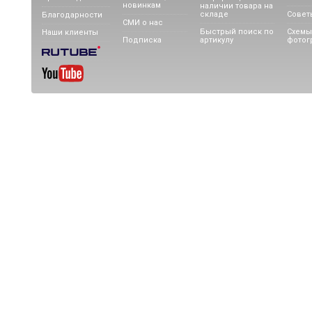
новинкам
наличии товара на
складе
Совет
Благодарности
СМИ о нас
Быстрый поиск по
Схемы
Наши клиенты
Подписка
артикулу
фотог