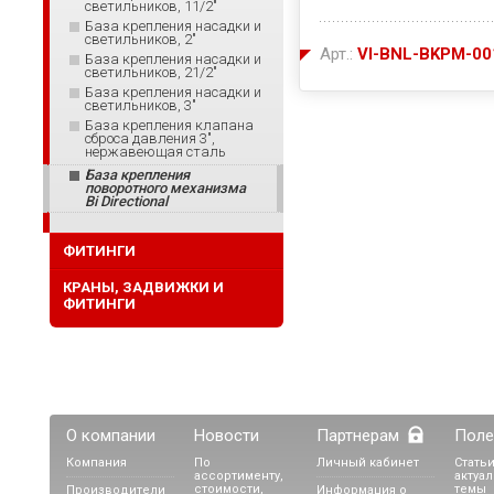
светильников, 11/2"
База крепления насадки и
светильников, 2"
Арт.:
VI-BNL-BKPM-00
База крепления насадки и
светильников, 21/2"
База крепления насадки и
светильников, 3"
База крепления клапана
сброса давления 3",
нержавеющая сталь
База крепления
поворотного механизма
Bi Directional
ФИТИНГИ
КРАНЫ, ЗАДВИЖКИ И
ФИТИНГИ
О компании
Новости
Партнерам
Поле
Компания
По
Личный кабинет
Статьи
ассортименту,
актуа
стоимости,
темы
Производители
Информация о