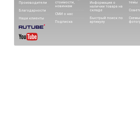
стоимости,
темы
Производители
Информация о
новинкам
наличии товара на
складе
Совет
Благодарности
СМИ о нас
Быстрый поиск по
Схемы
Наши клиенты
Подписка
артикулу
фотог