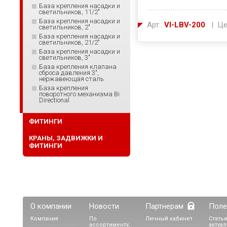
База крепления насадки и
светильников, 11/2"
База крепления насадки и
Арт.:
VI-LBV-200
| Це
светильников, 2"
База крепления насадки и
светильников, 21/2"
База крепления насадки и
светильников, 3"
База крепления клапана
сброса давления 3",
нержавеющая сталь
База крепления
поворотного механизма Bi
Directional
ФИТИНГИ
КРАНЫ, ЗАДВИЖКИ И
ФИТИНГИ
О компании
Новости
Партнерам
Поле
Компания
По
Личный кабинет
Статьи
ассортименту,
актуа