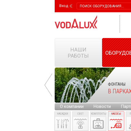
Вход
НАШИ
ОБОРУДО
РАБОТЫ
ФОНТАНЫ
ФОНТАНЫ
НА ГОРОДСКИХ
В ПАРКА
ПЛОЩАДЯХ
О компании
Новости
Парт
НАСАДКИ
СВЕТ
КОМПЛЕКТЫ
НАСОСЫ