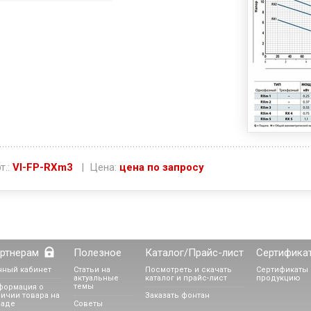
т.:
VI-FP-RXm3
| Цена:
цена по запросу
ртнерам
Полезное
Каталог/Прайс-лист
Сертифика
чный кабинет
Статьи на
Посмотреть и скачать
Сертификаты 
актуальные
каталог и прайс-лист
продукцию
темы
формация о
ичии товара на
Заказать фонтан
ладе
Советы