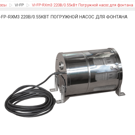
осы
VI-FP
VI-FP-RXm3 220В/0.55кВт Погружной насос для фонтана
I-FP-RXM3 220В/0.55КВТ ПОГРУЖНОЙ НАСОС ДЛЯ ФОНТАНА