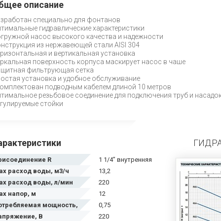
бщее описание
зработан специально для фонтанов
тимальные гидравлические характеристики
гружной насос высокого качества и надежности
нструкция из нержавеющей стали AISI 304
ризонтальная и вертикальная установка
ркальная поверхность корпуса маскирует насос в чаше
щитная фильтрующая сетка
остая установка и удобное обслуживание
омплектован подводным кабелем длиной 10 метров
тимальное резьбовое соединение для подключения труб и насадо
гулируемые стойки
арактеристики
ГИДР
рисоединение R
1 1/4” внутренняя
ax расход воды, м3/ч
13,2
ах расход воды, л/мин
220
ax напор, м
12
отребляемая мощность,
0,75
Вт
апряжение, В
220