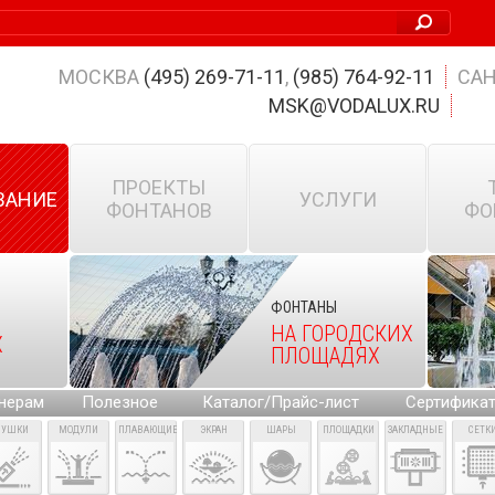
МОСКВА
(495) 269-71-11
,
(985) 764-92-11
САН
MSK@VODALUX.RU
ПРОЕКТЫ
ВАНИЕ
УСЛУГИ
ФОНТАНОВ
ФО
ФОНТАНЫ
НА ГОРОДСКИХ
Х
ПЛОЩАДЯХ
нерам
Полезное
Каталог/Прайс-лист
Сертифика
ПУШКИ
МОДУЛИ
ПЛАВАЮЩИЕ
ЭКРАН
ШАРЫ
ПЛОЩАДКИ
ЗАКЛАДНЫЕ
СЕТК