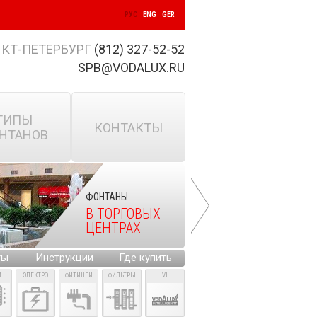
РУС
ENG
GER
КТ-ПЕТЕРБУРГ
(812) 327-52-52
SPB@VODALUX.RU
ТИПЫ
КОНТАКТЫ
НТАНОВ
ФОНТАНЫ
В ТОРГОВЫХ
ЦЕНТРАХ
ты
Инструкции
Где купить
И
ЭЛЕКТРО
ФИТИНГИ
ФИЛЬТРЫ
VI