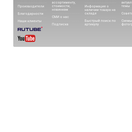
ассортименту,
актуа
стоимости,
темы
Производители
Информация о
новинкам
наличии товара на
складе
Совет
Благодарности
СМИ о нас
Быстрый поиск по
Схемы
Наши клиенты
Подписка
артикулу
фотог