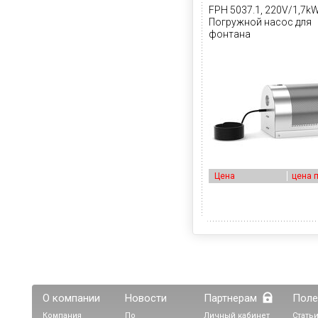
FPH 5037.1, 220V/1,7k
Погружной насос для
фонтана
Цена
цена 
О компании
Новости
Партнерам
Поле
Компания
По
Личный кабинет
Статьи