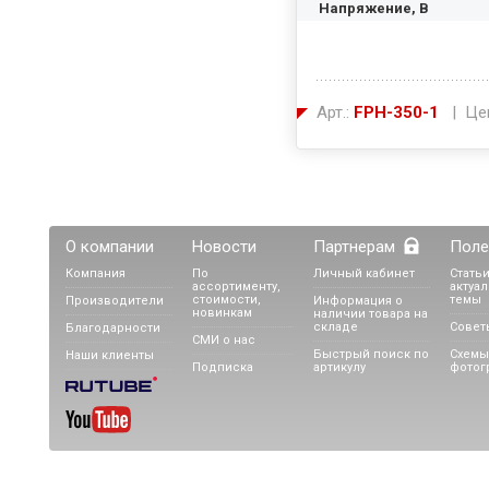
кВт
Напряжение, В
Арт.:
FPH-350-1
| Це
О компании
Новости
Партнерам
Поле
Компания
По
Личный кабинет
Статьи
ассортименту,
актуа
стоимости,
темы
Производители
Информация о
новинкам
наличии товара на
складе
Совет
Благодарности
СМИ о нас
Быстрый поиск по
Схемы
Наши клиенты
Подписка
артикулу
фотог