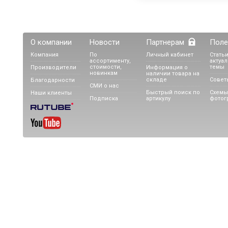
О компании
Новости
Партнерам
Поле
Компания
По
Личный кабинет
Статьи
ассортименту,
актуа
стоимости,
темы
Производители
Информация о
новинкам
наличии товара на
складе
Совет
Благодарности
СМИ о нас
Быстрый поиск по
Схемы
Наши клиенты
Подписка
артикулу
фотог