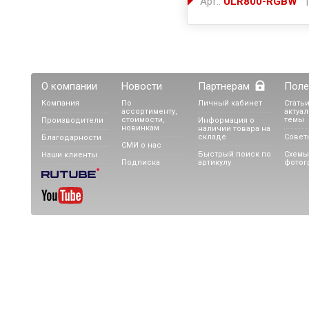
Арт.:
ULR800-RGBW
|
О компании
Новости
Партнерам
Поле
Компания
По
Личный кабинет
Статьи
ассортименту,
актуа
стоимости,
темы
Производители
Информация о
новинкам
наличии товара на
складе
Совет
Благодарности
СМИ о нас
Быстрый поиск по
Схемы
Наши клиенты
Подписка
артикулу
фотог