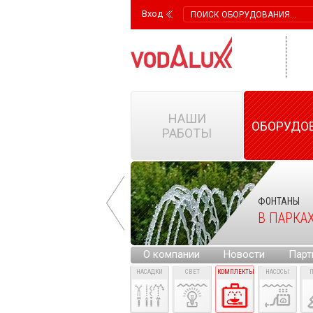
Вход
НАШИ
ОБОРУДО
РАБОТЫ
ФОНТАНЫ
ФОНТАНЫ
НА ГОРОДСКИХ
В ПАРКА
ПЛОЩАДЯХ
О компании
Новости
Парт
НАСАДКИ
СВЕТ
КОМПЛЕКТЫ
НАСОСЫ