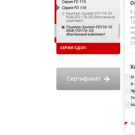
Серия FD 115
О
Серия FD 116
В 
Fountain System FD116-20
RGB (FD116-20) Фонтанный
вх
комплект
12
Fountain System FD116-10
не
RGB (FD116-10)
по
Фонтанный комплект
св
3,
СЕРИЯ СДОП
Х
H
Сертификат
D 
У
П
Н
Ар