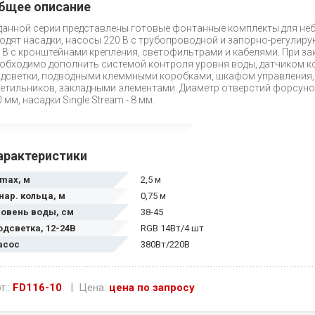
бщее описание
данной серии представлены готовые фонтанные комплекты для не
одят насадки, насосы 220 В с трубопроводной и запорно-регулир
 В с кронштейнами крепления, светофильтрами и кабелями. При з
обходимо дополнить системой контроля уровня воды, датчиком 
дсветки, подводными клеммными коробками, шкафом управления, 
етильников, закладными элементами. Диаметр отверстий форсунок ко
0 мм, насадки Single Stream - 8 мм.
арактеристики
 max, м
2,5 м
нар. кольца, м
0,75 м
ровень воды, см
38-45
одсветка, 12-24В
RGB 14Вт/4 шт
асос
380Вт/220В
т.:
FD116-10
| Цена:
цена по запросу