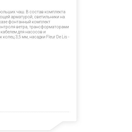
больших чаш. В состав комплекта
ующей арматурой, светильники на
аказе фонтанный комплект
контроля ветра, трансформаторами
кабелем для насосов и
лец 3,5 мм, насадки Fleur De Lis -