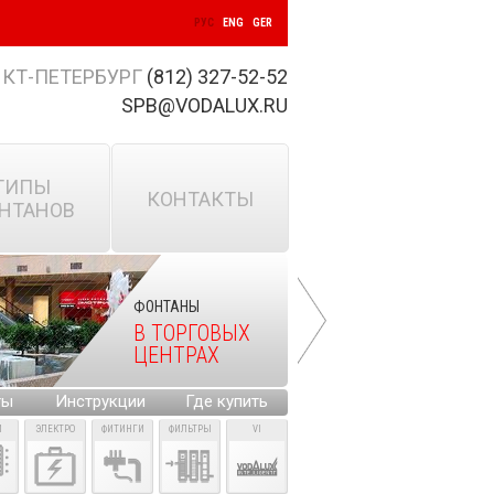
РУС
ENG
GER
КТ-ПЕТЕРБУРГ
(812) 327-52-52
SPB@VODALUX.RU
ТИПЫ
КОНТАКТЫ
НТАНОВ
ФОНТАНЫ
В ТОРГОВЫХ
ЦЕНТРАХ
ты
Инструкции
Где купить
И
ЭЛЕКТРО
ФИТИНГИ
ФИЛЬТРЫ
VI