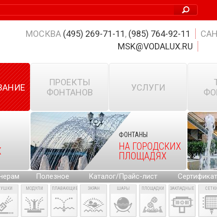
МОСКВА
(495) 269-71-11
,
(985) 764-92-11
САН
MSK@VODALUX.RU
ПРОЕКТЫ
ВАНИЕ
УСЛУГИ
ФОНТАНОВ
ФО
ФОНТАНЫ
НА ГОРОДСКИХ
Х
ПЛОЩАДЯХ
нерам
Полезное
Каталог/Прайс-лист
Сертифика
ПУШКИ
МОДУЛИ
ПЛАВАЮЩИЕ
ЭКРАН
ШАРЫ
ПЛОЩАДКИ
ЗАКЛАДНЫЕ
СЕТК