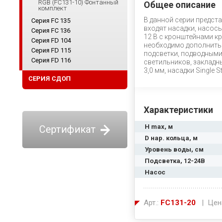
RGB (FC131-10) Фонтанный
Общее описание
комплект
В данной серии предст
Серия FC 135
входят насадки, насос
Серия FC 136
12 В с кронштейнами к
Серия FD 104
необходимо дополнить 
Серия FD 115
подсветки, подводными
Серия FD 116
светильников, закладны
3,0 мм, насадки Single S
СЕРИЯ СДОП
Характеристики
H max, м
Сертификат
D нар. кольца, м
Уровень воды, см
Подсветка, 12-24В
Насос
Арт.:
FC131-20
| Цен