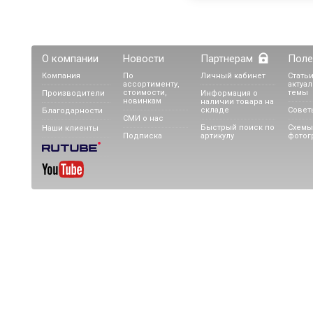
О компании
Новости
Партнерам
Поле
Компания
По
Личный кабинет
Статьи
ассортименту,
актуа
стоимости,
темы
Производители
Информация о
новинкам
наличии товара на
складе
Совет
Благодарности
СМИ о нас
Быстрый поиск по
Схемы
Наши клиенты
Подписка
артикулу
фотог