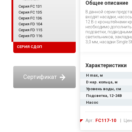
Общее описание
Серия FC 131
В данной серии предст
Серия FC 135
входят насадки, насос
Серия FC 136
12 В с кронштейнами к
Серия FD 104
необходимо дополнить 
Серия FD 115
подсветки, подводными
Серия FD 116
светильников, закладны
3,0 мм, насадки Single S
СЕРИЯ СДОП
Характеристики
H max, м
Сертификат
D нар. кольца, м
Уровень воды, см
Подсветка, 12-24В
Насос
Арт.:
FC117-10
| Цен