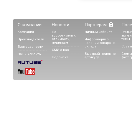
О компании
Новости
Партнерам
Поле
Компания
По
Личный кабинет
Статьи
ассортименту,
актуа
стоимости,
темы
Производители
Информация о
новинкам
наличии товара на
складе
Совет
Благодарности
СМИ о нас
Быстрый поиск по
Схемы
Наши клиенты
Подписка
артикулу
фотог