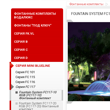
Фонтанные комплекты
FOUNTAIN SYSTEM FC
ФОНТАННЫЕ КОМПЛЕКТЫ
ВОДАЛЮКС
ФОНТАНЫ "ПОД КЛЮЧ"
СЕРИЯ FK.VL
СЕРИЯ B
СЕРИЯ C
СЕРИЯ D
СЕРИЯ MINI BLUELINE
Серия FС 101
Серия FС 115
Серия FС 116
Серия FC 117
Fountain System FC117-10
RGB (FC117-10)
Фонтанный комплект
Fountain System FC117-20
RGB (FC117-20) Фонтанный
комплект